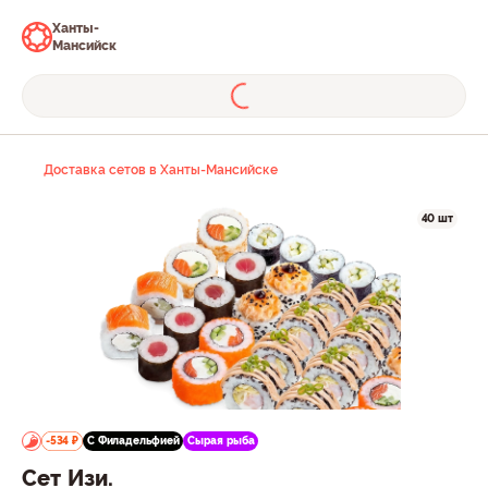
Ханты-
Мансийск
Доставка сетов в Ханты-Мансийске
40 шт
-534 ₽
С Филадельфией
Сырая рыба
Сет Изи.