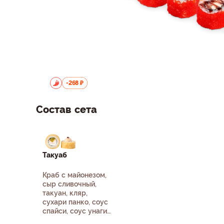
-268 ₽
Состав сета
Такуаб
Краб с майонезом,
сыр сливочный,
такуан, кляр,
сухари панко, соус
спайси, соус унаги,
кунжут белый, рис,