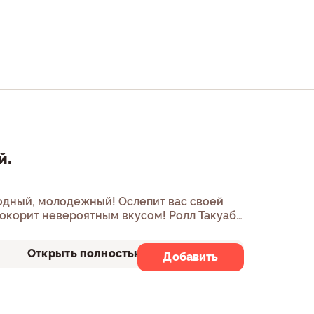
й.
одный, молодежный! Ослепит вас своей
покорит невероятным вкусом! Ролл Такуаб,
олл Красное море.
Открыть полностью
Добавить