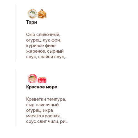
нори.
Тори
Сыр сливочный,
огурец, лук фри,
куриное филе
жареное, сырный
соус, спайси соус,
унаги соус, кунжут
белый, рис, нори.
Красное море
Креветки темпура,
сыр сливочный,
огурец, икра
масаго красная,
соус свит чили, рис,
нори.