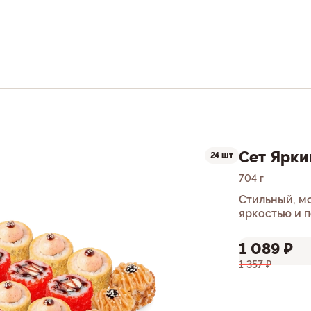
Сет Ярки
24 шт
704 г
Стильный, м
яркостью и 
Ролл Тори, Р
1 089 ₽
1 357 ₽