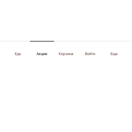
Еда
Акции
Корзина
Войти
Еще
Приложение доступно в AppStore, Google Play, AppGallery,
RuStore
Скачать приложение
Клиентам